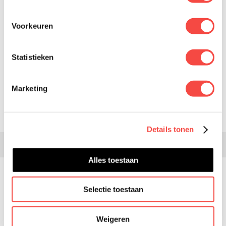
Voorkeuren
TERUG NAAR OVERZICHT
Statistieken
DELEN
Marketing
Details tonen
Alles toestaan
Selectie toestaan
GRIPVAST DE WINTER
DOOR MET HET
Weigeren