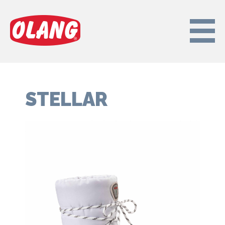
HOME
DAMES
HEREN
KIDS
STELLAR
OVER OLANG
FAQ
WINKELS
CONTACT