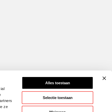
Alles toestaan
ial
w
Selectie toestaan
artners
ie ze