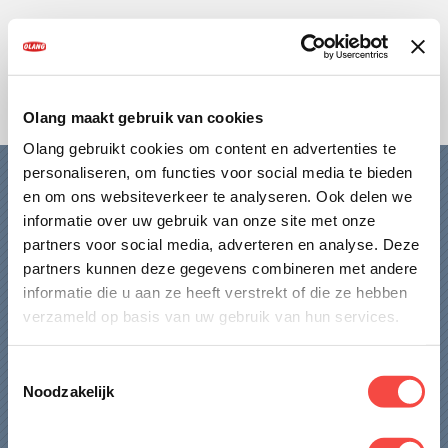
HOME
DAMES
HEREN
Olang maakt gebruik van cookies
Olang gebruikt cookies om content en advertenties te
KIDS
personaliseren, om functies voor social media te bieden
HOME
en om ons websiteverkeer te analyseren. Ook delen we
OVER OLANG
informatie over uw gebruik van onze site met onze
DAMES
partners voor social media, adverteren en analyse. Deze
partners kunnen deze gegevens combineren met andere
FAQ
HEREN
informatie die u aan ze heeft verstrekt of die ze hebben
KIDS
verzameld op basis van uw gebruik van hun services.
WINKELS
OVER OLANG
Toestemmingsselectie
CONTACT
Noodzakelijk
FAQ
WINKELS