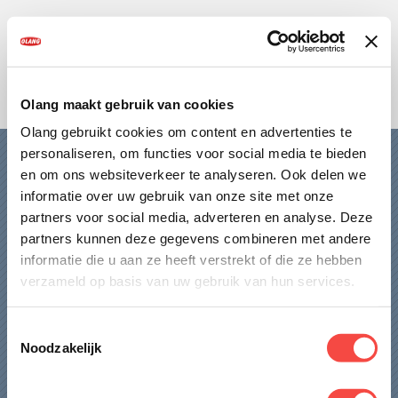
HOME
DAMES
HEREN
Olang maakt gebruik van cookies
Olang gebruikt cookies om content en advertenties te
KIDS
personaliseren, om functies voor social media te bieden
HOME
en om ons websiteverkeer te analyseren. Ook delen we
OVER OLANG
informatie over uw gebruik van onze site met onze
DAMES
partners voor social media, adverteren en analyse. Deze
partners kunnen deze gegevens combineren met andere
FAQ
HEREN
informatie die u aan ze heeft verstrekt of die ze hebben
KIDS
verzameld op basis van uw gebruik van hun services.
WINKELS
OVER OLANG
Toestemmingsselectie
CONTACT
Noodzakelijk
FAQ
WINKELS