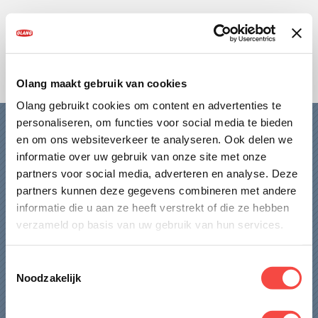
HOME
DAMES
HEREN
Olang maakt gebruik van cookies
Olang gebruikt cookies om content en advertenties te
KIDS
personaliseren, om functies voor social media te bieden
HOME
en om ons websiteverkeer te analyseren. Ook delen we
OVER OLANG
informatie over uw gebruik van onze site met onze
DAMES
partners voor social media, adverteren en analyse. Deze
partners kunnen deze gegevens combineren met andere
FAQ
HEREN
informatie die u aan ze heeft verstrekt of die ze hebben
KIDS
verzameld op basis van uw gebruik van hun services.
WINKELS
OVER OLANG
Toestemmingsselectie
CONTACT
Noodzakelijk
FAQ
WINKELS