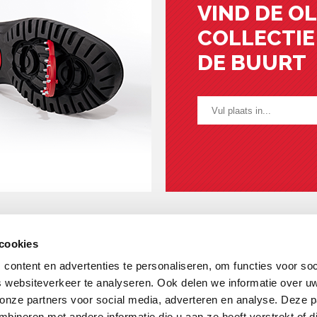
VIND DE O
COLLECTIE 
DE BUURT
cookies
AMES
HEREN
KIDS
OVER OLANG
FAQ
WINKELS
content en advertenties te personaliseren, om functies voor soc
 websiteverkeer te analyseren. Ook delen we informatie over u
 onze partners voor social media, adverteren en analyse. Deze p
ineren met andere informatie die u aan ze heeft verstrekt of d