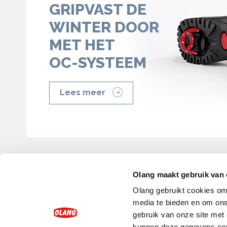
GRIPVAST DE
WINTER DOOR
MET HET
OC-SYSTEEM
Lees meer
Olang maakt gebruik van 
HOME
D
Olang gebruikt cookies om 
media te bieden en om ons
gebruik van onze site met
kunnen deze gegevens comb