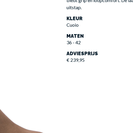
biedt grip en loopcomfort. De laar
uitstap.
KLEUR
Cuoio
MATEN
36 - 42
ADVIESPRIJS
€ 239,95