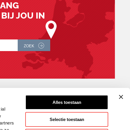
LANG
BIJ JOU IN
ZOEK
Alles toestaan
CONTACT
ial
w
Selectie toestaan
artners
ie ze