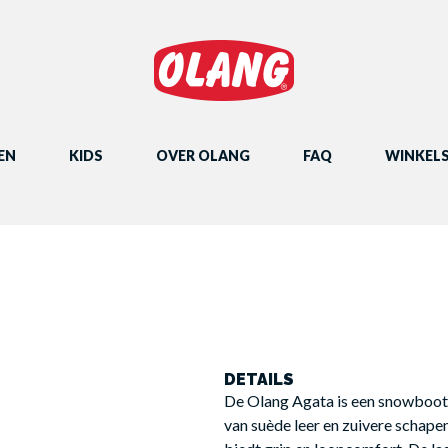
EN
KIDS
OVER OLANG
FAQ
WINKEL
DETAILS
De Olang Agata is een snowboot m
van suède leer en zuivere schapen