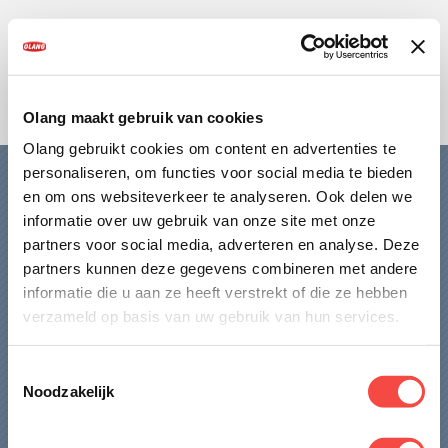
HOME
DAMES
HEREN
Olang maakt gebruik van cookies
Olang gebruikt cookies om content en advertenties te
KIDS
personaliseren, om functies voor social media te bieden
HOME
en om ons websiteverkeer te analyseren. Ook delen we
OVER OLANG
informatie over uw gebruik van onze site met onze
DAMES
partners voor social media, adverteren en analyse. Deze
partners kunnen deze gegevens combineren met andere
FAQ
HEREN
informatie die u aan ze heeft verstrekt of die ze hebben
KIDS
verzameld op basis van uw gebruik van hun services.
WINKELS
OVER OLANG
Toestemmingsselectie
CONTACT
Noodzakelijk
FAQ
WINKELS